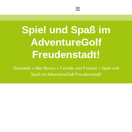
Skip
to
Toggle
Navigation
content
Veranstaltungen
Spiel und Spaß im
AdventureGolf
ABO Bonus
Freudenstadt!
Shops
Startseite
»
Abo Bonus
»
Familie und Freizeit
»
Spiel und
Spaß im AdventureGolf Freudenstadt!
Zeitungswelt
Kontakt