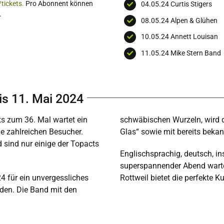
tickets
.
Pro Abonnent können
04.05.24 Curtis Stigers
.
08.05.24 Alpen & Glühen
10.05.24 Annett Louisan
11.05.24 Mike Stern Band
bis 11. Mai 2024
its zum 36. Mal wartet ein
schwäbischen Wurzeln, wird 
e zahlreichen Besucher.
Glas“ sowie mit bereits beka
 sind nur einige der Topacts
Englischsprachig, deutsch, inst
superspannender Abend warte
4 für ein unvergessliches
Rottweil bietet die perfekte K
rden. Die Band mit den