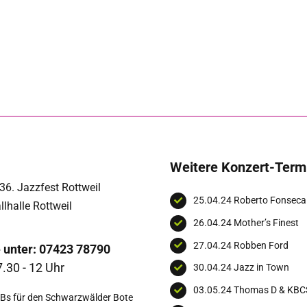
Weitere Konzert-Term
36. Jazzfest Rottweil
25.04.24 Roberto Fonseca
allhalle Rottweil
26.04.24 Mother’s Finest
27.04.24 Robben Ford
e unter: 07423 78790
7.30 - 12 Uhr
30.04.24 Jazz in Town
03.05.24 Thomas D & KBC
AGBs für den Schwarzwälder Bote