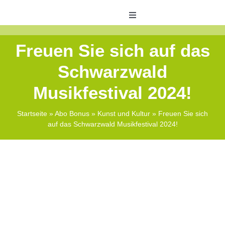
Skip
to
Toggle
Navigation
content
Veranstaltungen
Freuen Sie sich auf das
Schwarzwald
ABO Bonus
Musikfestival 2024!
Shops
Startseite
»
Abo Bonus
»
Kunst und Kultur
»
Freuen Sie sich
auf das Schwarzwald Musikfestival 2024!
Zeitungswelt
Kontakt