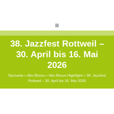
Skip
to
content
Toggle
Navigation
Veranstaltungen
38. Jazzfest Rottweil –
30. April bis 16. Mai
ABO Bonus
2026
Shops
Startseite
»
Abo Bonus
»
Abo-Bonus Hightlight
»
38. Jazzfest
Rottweil – 30. April bis 16. Mai 2026
Zeitungswelt
Kontakt