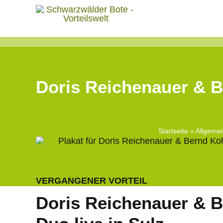
Skip
to
content
Doris Reichenauer & B
Startseite
»
Allgemei
VERGANGENER VORTEIL
Doris Reichenauer & B