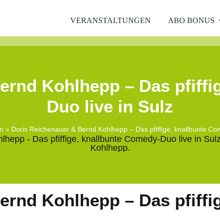
VERANSTALTUNGEN
ABO BONUS
ernd Kohlhepp – Das pfiffi
Duo live in Sulz
n
»
Doris Reichenauer & Bernd Kohlhepp – Das pfiffige, knallbunte Com
ernd Kohlhepp – Das pfiffi