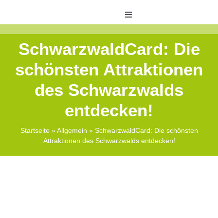
Skip
to
Toggle
Navigation
content
Veranstaltungen
SchwarzwaldCard: Die
schönsten Attraktionen
ABO Bonus
des Schwarzwalds
Shops
entdecken!
Startseite
»
Allgemein
»
SchwarzwaldCard: Die schönsten
Zeitungswelt
Attraktionen des Schwarzwalds entdecken!
Kontakt