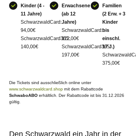
Kinder (4 -
Erwachsene
Familien
11 Jahre)
(ab 12
(2 Erw. + 3
SchwarzwaldCard:
Jahre)
Kinder
94,00€
SchwarzwaldCard:
bis
SchwarzwaldCard365:
112,00€
einschl.
140,00€
SchwarzwaldCard365:
17 J.)
197,00€
SchwarzwaldCa
375,00€
Die Tickets sind ausschließlich online unter
www.schwarzwaldcard.shop
mit dem Rabattcode
SchwaboABO
erhältlich. Der Rabattcode ist bis 31.12.2026
gültig.
Den Schwarzwald ein Jahr in der