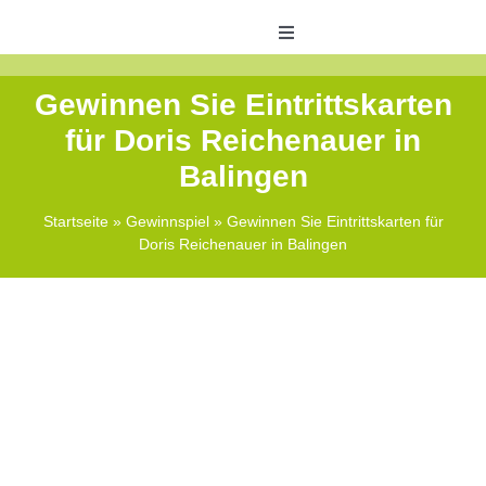
Skip
to
Toggle
Navigation
content
Veranstaltungen
Gewinnen Sie Eintrittskarten
für Doris Reichenauer in
ABO Bonus
Balingen
Startseite
»
Gewinnspiel
»
Gewinnen Sie Eintrittskarten für
Shops
Doris Reichenauer in Balingen
Zeitungswelt
Kontakt