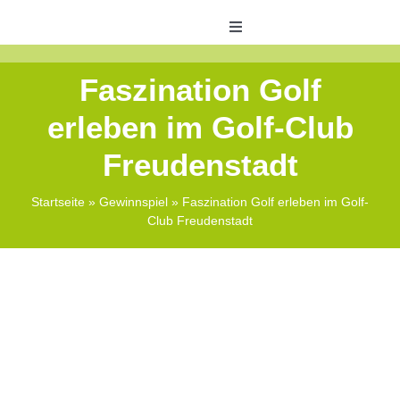
Skip
to
Toggle
Navigation
content
Veranstaltungen
Faszination Golf
erleben im Golf-Club
ABO Bonus
Freudenstadt
Shops
Startseite
»
Gewinnspiel
»
Faszination Golf erleben im Golf-
Club Freudenstadt
Zeitungswelt
Kontakt