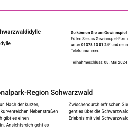
chwarzwaldidylle
So können Sie am Gewinnspiel
Füllen Sie das Gewinnspiel-Form
dylle
unter
01378 13 01 24
* und nenn
Telefonnummer.
Teilnahmeschluss: 08. Mai 2024
ionalpark-Region Schwarzwald
ur. Nach der kurzen,
Picknickplatz. Zurück
f kurvenreichen Nebenstraßen
iersbronn. Ein echt wildes
 gibt es einen
Erlebnis mit viel Schwarzwald
. Ansichtsreich geht es