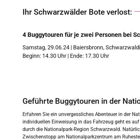
Ihr Schwarzwälder Bote verlost:
4 Buggytouren für je zwei Personen bei S
Samstag, 29.06.24 | Baiersbronn, Schwarzwaldi
Beginn: 14.30 Uhr | Ende: 17.30 Uhr
Geführte Buggytouren in der Nat
Erfahren Sie ein unvergessliches Abenteuer in der Nat
Zwischendurch erfrischen Sie sich an einem gemütlichen 
individuellen Einweisung in das Fahrzeug geht es au
geht es über die Schwarzwaldhochstraße nach Ba
durch die Nationalpark-Region Schwarzwald. Natürlich
Zwischenstopp am Nationalparkzentrum am Ruhestein