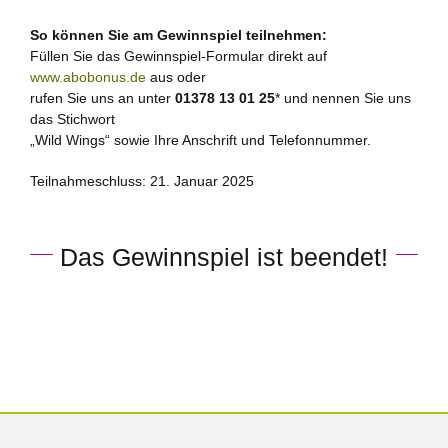
So können Sie am Gewinnspiel teilnehmen:
Füllen Sie das Gewinnspiel-Formular direkt auf
www.abobonus.de
aus oder
rufen Sie uns an unter
01378 13 01 25
* und nennen Sie uns
das Stichwort
„Wild Wings“ sowie Ihre Anschrift und Telefonnummer.
Teilnahmeschluss: 21. Januar 2025
Das Gewinnspiel ist beendet!