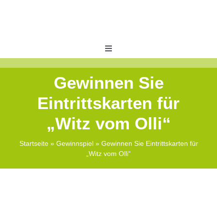
Skip
to
content
Toggle
Navigation
Veranstaltungen
Gewinnen Sie
Eintrittskarten für
ABO Bonus
„Witz vom Olli“
Shops
Startseite
»
Gewinnspiel
»
Gewinnen Sie Eintrittskarten für
„Witz vom Olli“
Zeitungswelt
Kontakt