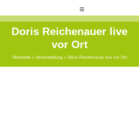
Skip
to
Toggle
Navigation
content
Veranstaltungen
Doris Reichenauer live
vor Ort
ABO Bonus
Startseite
»
Veranstaltung
»
Doris Reichenauer live vor Ort
Shops
Zeitungswelt
Kontakt