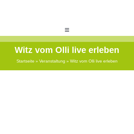
Skip
to
content
Toggle
Navigation
Veranstaltungen
Witz vom Olli live erleben
Startseite
»
Veranstaltung
»
Witz vom Olli live erleben
ABO Bonus
Shops
Zeitungswelt
Kontakt