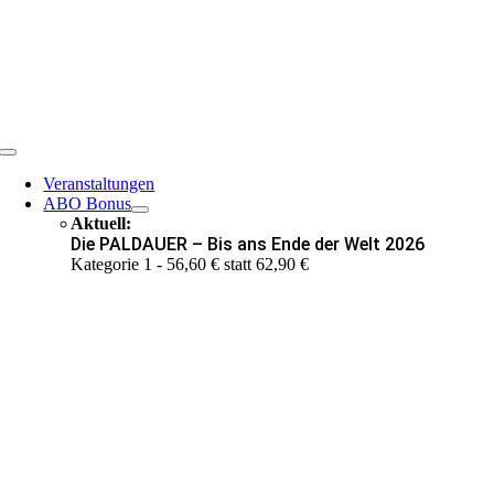
Skip
to
content
Toggle
Navigation
Veranstaltungen
ABO Bonus
Aktuell:
Die PALDAUER – Bis ans Ende der Welt 2026
Kategorie 1 - 56,60 € statt 62,90 €