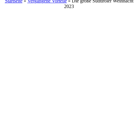
Startseite
»
Vergangene Vorteile
»
Die große Südtiroler Weihnacht
2023