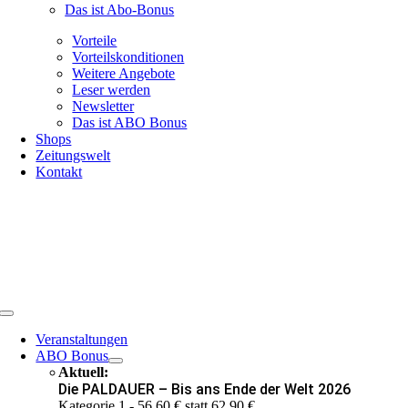
Das ist Abo-Bonus
Vorteile
Vorteilskonditionen
Weitere Angebote
Leser werden
Newsletter
Das ist ABO Bonus
Shops
Zeitungswelt
Kontakt
Toggle
Navigation
Veranstaltungen
ABO Bonus
Aktuell:
Die PALDAUER – Bis ans Ende der Welt 2026
Kategorie 1 - 56,60 € statt 62,90 €