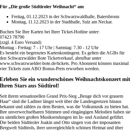
Für „Die große Südtiroler Weihnacht“ am
Freitag, 01.12.2023 in der Schwarzwaldhalle, Baiersbronn
Montag, 11.12.2023 in der Stadthalle, Sulz am Neckar.
Buchen Sie Ihre Karten bei Ihrer Ticket-Hotline unter:
07423 78790
(zzgl. 4 Euro Versand)
Montag - Freitag: 7 - 17 Uhr | Samstag: 7.30 - 12 Uhr
Es besteht ein begrenztes Kartenkontingent. Es gelten die AGBs für
den Schwarzwälder Bote Ticketverkauf, abrufbar unter
www.schwarzwaelder-bote.de/tickets. Pro Abonnent können maximal
vier Tickets zum ABO Bonus-Preis erworben werden.
Erleben Sie ein wunderschönes Weihnachtskonzert mit
Ihren Stars aus Südtirol!
Seit ihrem sensationellen Grand Prix-Sieg „Beuge dich vor grauem
Haar“ sind die Ladiner längst weit über die Landesgrenzen hinaus
bekannt und zählen zu dem Besten, was die Volksmusik zu bieten hat.
Ihre unverwechselbaren Stimmen und eingängigen Melodien haben sie
zu sämtlichen großen Musiksendungen im In- und Ausland geführt.
Die beiden Südtiroler Joakin und Otto singen von der imposanten
Bergwelt Südtirols, ihrer unvergleichlich schönen Heimat und über